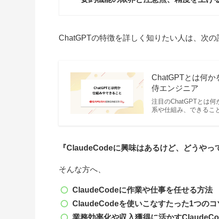
ChatGPTの特徴を詳しく知りたい人は、次
ChatGPTとは
侍エンジニア
注目のChatGPTとは
系や仕組み、できるこ
『ClaudeCodeに興味はあるけど、どうや
そんな方へ、
ClaudeCode
に作業や仕事を任せる方法
ClaudeCode
を使いこなすたった1つのコ
業務効率化や収入獲得に
活かすClaudeCo