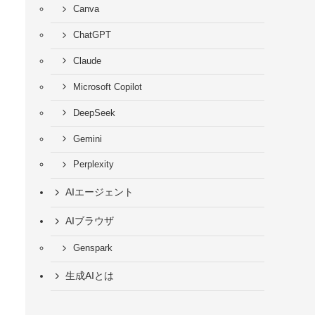
Canva
ChatGPT
Claude
Microsoft Copilot
DeepSeek
Gemini
Perplexity
AIエージェント
AIブラウザ
Genspark
生成AIとは