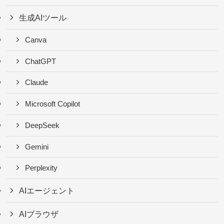
生成AIツール
Canva
ChatGPT
Claude
Microsoft Copilot
DeepSeek
Gemini
Perplexity
AIエージェント
AIブラウザ