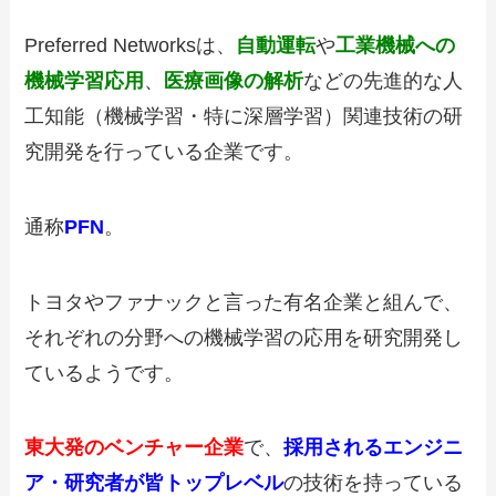
Preferred Networksは、
自動運転
や
工業機械への
機械学習応用
、
医療画像の解析
などの先進的な人
工知能（機械学習・特に深層学習）関連技術の研
究開発を行っている企業です。
通称
PFN
。
トヨタやファナックと言った有名企業と組んで、
それぞれの分野への機械学習の応用を研究開発し
ているようです。
東大発のベンチャー企業
で、
採用されるエンジニ
ア・研究者が皆トップレベル
の技術を持っている