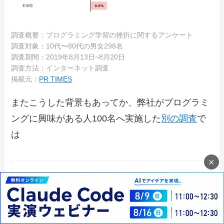
調査概要：プログラミング学習の挫折に関するアンケート
調査対象：10代〜80代の男女298名
調査期間：2019年8月13日~8月20日
調査方法：インターネット調査
掲載元：
PR TIMES
またこうした背景もあってか、弊社がプログラミ
ングに興味がある人100名へ実施した
別の調査
で
は
×
確実にスキルを身につけられると思ったか
ら
独学では不安がある
効率よく学べそう