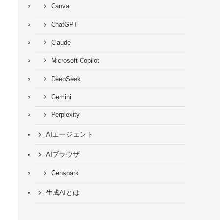
Canva
ChatGPT
Claude
Microsoft Copilot
DeepSeek
Gemini
Perplexity
AIエージェント
AIブラウザ
Genspark
生成AIとは