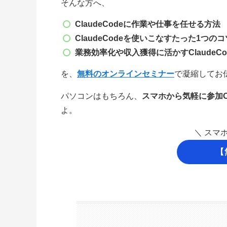
そんな方へ、
ClaudeCode
に作業や仕事を任せる方法
ClaudeCode
を使いこなすたった1つのコ
業務効率化や収入獲得に
活かすClaudeCo
を、
無料のオンラインセミナー
で凝縮してお
パソコンはもちろん、
スマホから気軽に参加
よ。
＼ スマ
【