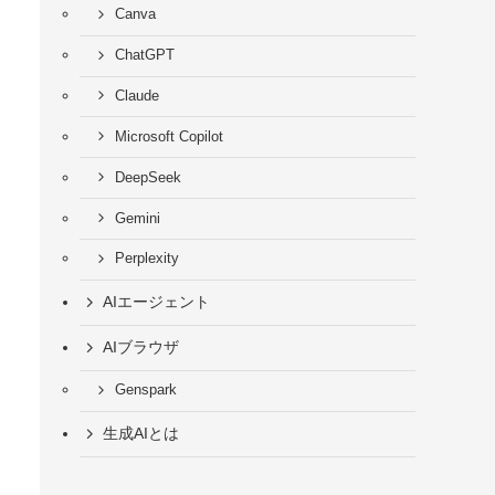
Canva
ChatGPT
Claude
Microsoft Copilot
DeepSeek
Gemini
Perplexity
AIエージェント
AIブラウザ
Genspark
生成AIとは