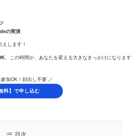
ツ
de
の実演
伝えします！
OK
。この時間が、あなたを変える大きなきっかけになります
ホ参加OK！顔出し不要 ／
無料】で申し込む
目次