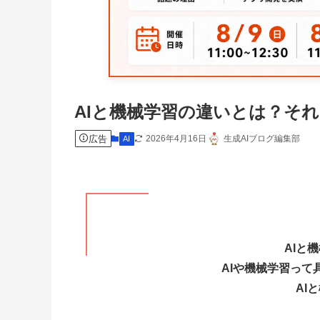
AIと機械学習の違いとは？そ
広告
2026年4月16日
生成AIブログ編集部
AI
AIと
AIや機械学習っ
AI