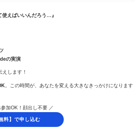
って使えばいいんだろう…』
ツ
de
の実演
伝えします！
OK
。この時間が、あなたを変える大きなきっかけになります
ホ参加OK！顔出し不要 ／
無料】で申し込む