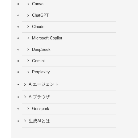
Canva
ChatGPT
Claude
Microsoft Copilot
DeepSeek
Gemini
Perplexity
AIエージェント
AIブラウザ
Genspark
生成AIとは