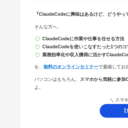
『ClaudeCodeに興味はあるけど、どうや
そんな方へ、
ClaudeCode
に作業や仕事を任せる方法
ClaudeCode
を使いこなすたった1つのコ
業務効率化や収入獲得に
活かすClaudeCo
を、
無料のオンラインセミナー
で凝縮してお
パソコンはもちろん、
スマホから気軽に参加
よ。
＼ スマ
【