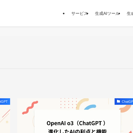
サービス
生成AIツール
生
tGPT
ChatG