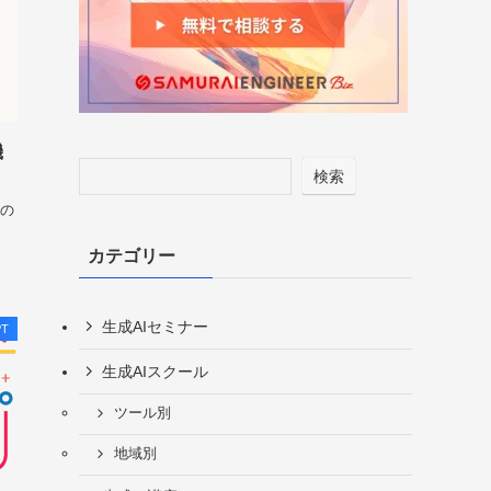
機
検索
Iの
カテゴリー
生成AIセミナー
PT
生成AIスクール
ツール別
地域別