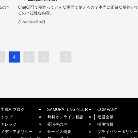
るの？
ChatGPTで要約ってどんな場面で使えるの？本当に正確な要約が
るの？複雑な内容...
2026年4月16日
3
4
5
6
...
7
生成AIブログ
SAMURAI ENGINEER
COMPANY
トップ
無料オンライン相談
運営企業
ナレッジ
受講生の声
採用情報
メディアポリシー
サービス概要
プライバシーポリシー