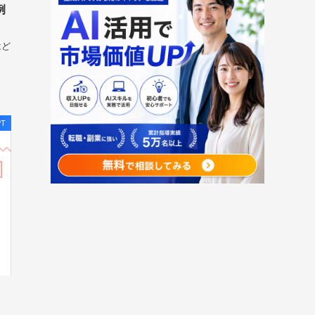
例
はど
PT