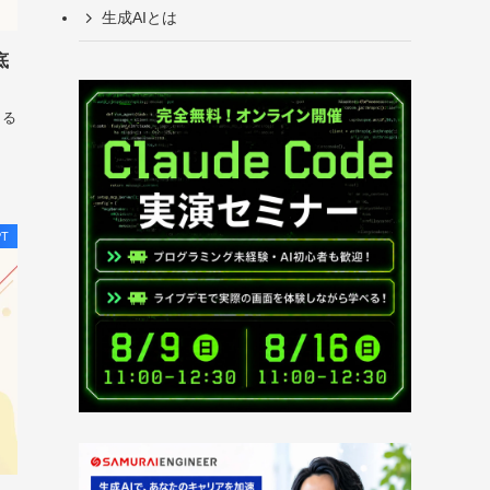
生成AIとは
底
きる
PT