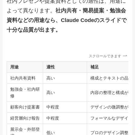
社内プレゼンや提案資料としての適性は、用途に
よって異なります。
社内共有・簡易提案・勉強会
資料などの用途なら、Claude Codeのスライドで
十分な品質が出ます。
スクロールできます
用途
適性
補足
社内共有資料
高い
構成とテキストの品質
勉強会・社内研
高い
内容の整理と構成が得
修
顧客向け提案書
中程度
デザインの微調整が必
経営層向け報告
中程度
フォーマルなデザイン
展示会・外部登
低い
プロのデザイン調整を