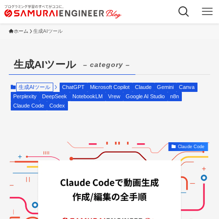
ホーム
生成AIツール
生成AIツール
– category –
生成AIツール
ChatGPT
Microsoft Copilot
Claude
Gemini
Canva
Perplexity
DeepSeek
NotebookLM
Vrew
Google AI Studio
n8n
Claude Code
Codex
Claude Code