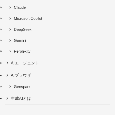
Claude
Microsoft Copilot
DeepSeek
Gemini
Perplexity
AIエージェント
AIブラウザ
Genspark
生成AIとは